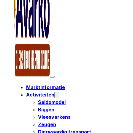
Marktinformatie
Activiteiten
Saldomodel
Biggen
Vleesvarkens
Zeugen
Dierwaardig transport